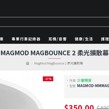
車
專業行車記錄器
耳機/音響
健康/生活
護
MAGMOD MAGBOUNCE 2 柔光擴散幕
MagMod MagBounce 2 柔光擴散幕
-27 %
少量現貨
存貨:
MAGMOD-MMMAG
型號:
$350.00
$48