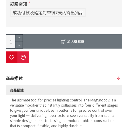
訂購需知
成功付款及確定訂單後7天內寄出貨品
加入購物車
商品描述
商品描述
The ultimate tool for precise lighting control! The MagSnoot 2 is a
versatile modifier that instantly collapses into four different stages
to give you four unique beam patterns for precise control over
your light — delivering never-before-seen versatility from such a
simple design thanks to its singular molded rubber construction
that is compact, flexible, and highly durable.