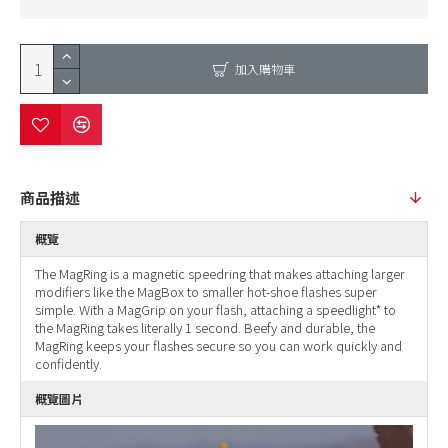
加入購物車
商品描述
概覽
The MagRing is a magnetic speedring that makes attaching larger
modifiers like the MagBox to smaller hot-shoe flashes super
simple. With a MagGrip on your flash, attaching a speedlight* to
the MagRing takes literally 1 second. Beefy and durable, the
MagRing keeps your flashes secure so you can work quickly and
confidently.
概覽圖片