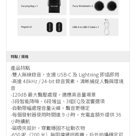
特點 / 規格
產品特點
-雙人無線錄音，支援 USB-C 及 Lightning 即插即用
-高達 48kHz / 24-bit 錄音質素，清晰捕捉人聲與環境
音
-120dB 最大聲壓處理，適應高音量場景
-3段智能降噪、6段增益、3組EQ及混響選項
-自動限幅處理音量尖峰，聲音更穩定
-每個發射器使用時間達 9 小時，充電盒額外提供 36
小時續航
-磁吸夾設計，穿戴穩固不扯動衣物
-650 呎（200 米）無阻擋通訊距離，戶外拍攝穩定可