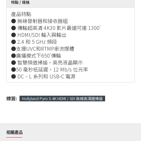
特點 / 規格
產品特點
● 無線發射器和接收器組
● 傳輸超高清 4K30 影片最遠可達 1300'
● HDMI/SDI 輸入與輸出
● 2.4 和 5 GHz 頻段
●支援UVC和RTMP串流媒體
●廣播模式下650'傳輸
● 智慧頻道掃描，高亮液晶顯示
●50 毫秒低延遲，12 Mb/s 位元率
● DC、L 系列和 USB-C 電源
標簽:
Hollyland Pyro S 4K HDMI / SDI 無線高清圖傳器
相關產品