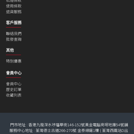
私隱條款
使用條款
退貨服務
客戶服務
聯絡我們
批發查詢
其他
特別優惠
會員中心
會員中心
歷史訂單
收藏列表
門市地址 : 香港九龍深水埗福華街146-152號黃金電腦商埸地庫54號舖
服務中心地址 : 荃灣德士古道266-270號 金泰線廠1樓 ( 荃灣西鐵站D出