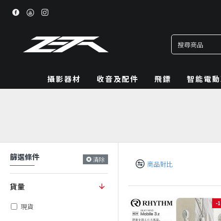
攝影器材
收音及配件
飛鏢
智能電動
篩選條件
清除
商品對比
貨量
-
現貨