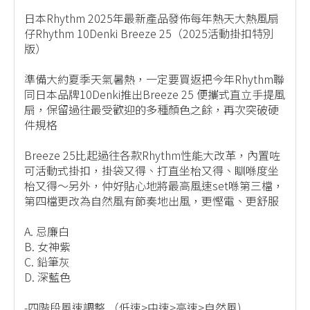
日本Rhythm 2025年最新產品發佈每年熱天大熱風扇
仔Rhythm 10Denki Breeze 25（2025活動掛扣特別
版）
準備大約夏季天氣暑熱，一定要買返把今年Rhythm聯
同日本品牌10Denki推出Breeze 25 便攜式直立手提風
扇，保留過往最受歡迎的多種顏色之餘，再次突破硬
件規格
Breeze 25比起過往各款Rhythm性能大改革，內置咗
可活動式掛扣，掛袋又得、打直坐枱又得、瞓喺度坐
枱又得～另外，仲好貼心地將最高風速set喺第三檔，
第四檔更改為自然風有節奏地出風，更慳電、更舒服
A. 忌廉白
B. 女神紫
C. 鉛筆灰
D. 深藍色
-四階段風速調整 （低速>中速>高速>自然風)