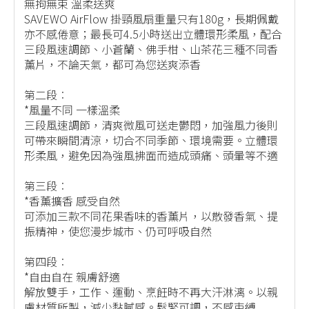
無拘無束 溫柔送爽
SAVEWO AirFlow 掛頸風扇重量只有180g，長期佩戴
亦不感倦意；最長可4.5小時送出立體環形柔風，配合
三段風速調節、小蒼蘭、佛手柑、山茶花三種不同香
薰片，不論天氣，都可為您送爽添香
第二段︰
*風量不同 一樣溫柔
三段風速調節，清爽微風可送走鬱悶，加強風力後則
可帶來瞬間清涼，切合不同季節、環境需要。立體環
形柔風，避免因為強風拂面而造成頭痛、頭暈等不適
第三段︰
*香薰擴香 感受自然
可添加三款不同花果香味的香薰片，以散發香氣、提
振精神，使您漫步城市、仍可呼吸自然
第四段︰
*自由自在 親膚舒適
解放雙手，工作、運動、烹飪時不再大汗淋漓。以親
膚材質所製，減少黏膩感。鬆緊可調，不感束縛