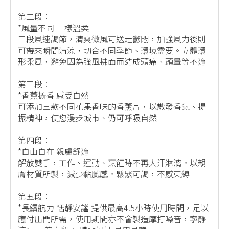
第二段︰
*風量不同 一樣溫柔
三段風速調節，清爽微風可送走鬱悶，加強風力後則
可帶來瞬間清涼，切合不同季節、環境需要。立體環
形柔風，避免因為強風拂面而造成頭痛、頭暈等不適
第三段︰
*香薰擴香 感受自然
可添加三款不同花果香味的香薰片，以散發香氣、提
振精神，使您漫步城市、仍可呼吸自然
第四段︰
*自由自在 親膚舒適
解放雙手，工作、運動、烹飪時不再大汗淋漓。以親
膚材質所製，減少黏膩感。鬆緊可調，不感束縛
第五段︰
*長續航力 恬靜安謐 提供最高4.5小時使用時間，足以
應付出門所需，使用期間亦不會製造摩打噪音，寧靜