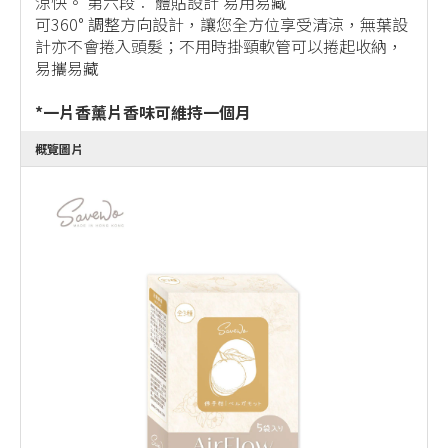
涼快。 第六段︰ 體貼設計 易用易藏
可360° 調整方向設計，讓您全方位享受清涼，無葉設
計亦不會捲入頭髮；不用時掛頸軟管可以捲起收納，
易攜易藏
*一片香薰片香味可維持一個月
概覽圖片