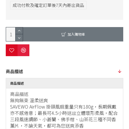
成功付款及確定訂單後7天內寄出貨品
加入購物車
商品描述
商品描述
商品描述
無拘無束 溫柔送爽
SAVEWO AirFlow 掛頸風扇重量只有180g，長期佩戴
亦不感倦意；最長可4.5小時送出立體環形柔風，配合
三段風速調節、小蒼蘭、佛手柑、山茶花三種不同香
薰片，不論天氣，都可為您送爽添香