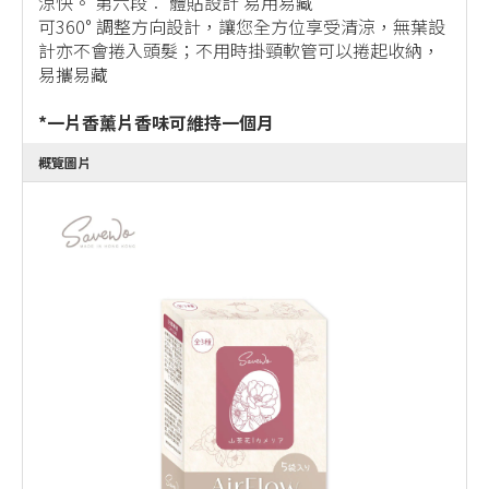
涼快。 第六段︰ 體貼設計 易用易藏
可360° 調整方向設計，讓您全方位享受清涼，無葉設
計亦不會捲入頭髮；不用時掛頸軟管可以捲起收納，
易攜易藏
*一片香薰片香味可維持一個月
概覽圖片