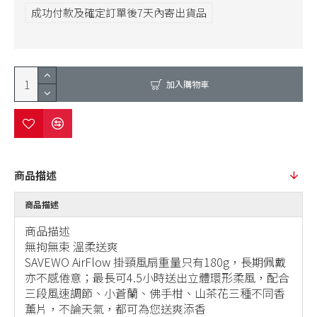
成功付款及確定訂單後7天內寄出貨品
加入購物車
商品描述
商品描述
商品描述
無拘無束 溫柔送爽
SAVEWO AirFlow 掛頸風扇重量只有180g，長期佩戴
亦不感倦意；最長可4.5小時送出立體環形柔風，配合
三段風速調節、小蒼蘭、佛手柑、山茶花三種不同香
薰片，不論天氣，都可為您送爽添香