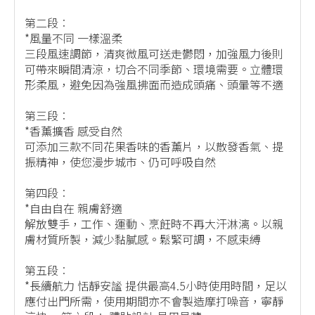
第二段︰
*風量不同 一樣溫柔
三段風速調節，清爽微風可送走鬱悶，加強風力後則
可帶來瞬間清涼，切合不同季節、環境需要。立體環
形柔風，避免因為強風拂面而造成頭痛、頭暈等不適
第三段︰
*香薰擴香 感受自然
可添加三款不同花果香味的香薰片，以散發香氣、提
振精神，使您漫步城市、仍可呼吸自然
第四段︰
*自由自在 親膚舒適
解放雙手，工作、運動、烹飪時不再大汗淋漓。以親
膚材質所製，減少黏膩感。鬆緊可調，不感束縛
第五段︰
*長續航力 恬靜安謐 提供最高4.5小時使用時間，足以
應付出門所需，使用期間亦不會製造摩打噪音，寧靜