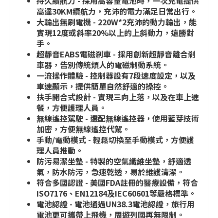
持久續航力 - 採用高容量電池時，一次充電提供
高達30KM續航力，充沛的電力滿足日常出行。
大輸出無刷電機 - 220W*2充沛的動力輸出，能
實現12度或斜率20%以上的上斜動力，遠勝對
手。
超靜音EABS電磁剎車 - 採用創新超靜音離合剎
車器，告別傳統煩人的電磁制動系統。
一流操作體驗 - 控制器設有7段速度設定，以及
車速顯示，提供簡單自然舒適的操控。
扶手開合式設計 - 實現三向上落，以及在車上進
餐，方便護理人員。
無線遙控駕駛 - 選配無線遙控器，使用藍芽技術
加密，方便無線遙控代駕。
手動/電動模式 - 輕鬆切換至手動模式，方便護
理人員推動。
防污易潔坐墊 - 特製的空氣纖維坐墊，舒適透
氣，防水防污，急速乾透，易於維護清潔。
符合多國認證 - 美國FDA註冊的醫療設備，符合
ISO7176、EN12184及IEC60601等嚴格標準。
電池認證 - 電池通過UN38.3電池認證，旅行用
電池更可攜帶上飛機，周遊列國再無限制。