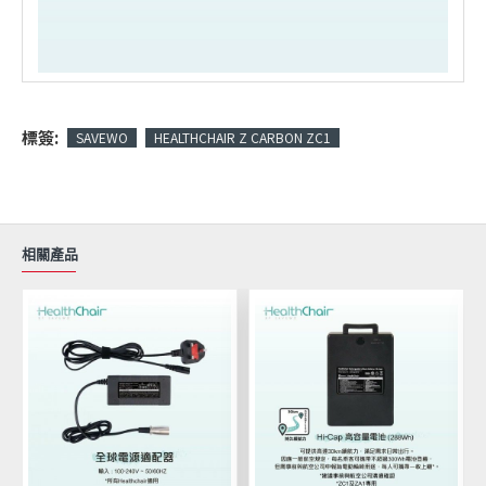
標簽:
SAVEWO
HEALTHCHAIR Z CARBON ZC1
相關產品