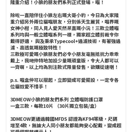
隆重介紹！小狼的朋友們系列正式登場，喵！
除咗一直陪伴住小狼左右嘅大哥小豹，今日為大家隆
重介紹另外兩位貓喵朋友，分別係天生麗質，喵界嘅
女神小柑，同人見人愛天然呆直嘅小沅！三款立體喵
系列均與一般立體喵系列一樣，獨家超立體剪裁令你
戴得舒適， 與及秉承Typecool+過濾技術，有著強過
濾、高透氣嘅極致特性！
三款極可愛嘅小狼朋友們必令小朋友毫無抵抗力乖乖
戴上，我哋仲特地加設少量嘅頑童版，令大人都可以
一齊萌，以上均為別注款式限量發售，欲購從速喇！
p.s. 喵盒仲可以摺起，立即變成可愛擺設，一定令各
位貓奴愛不惜手！
3DMEOW小狼的朋友們系列 立體喵防護口罩
一盒三款，每款10片 （30片獨立包裝/盒）
3DMEOW更通過韓國MFDS 認證為KF94等級，尺碼
增至4款，無論大人同小朋友都能夠安心配戴，變成超
可愛貓喵萌爆示人！