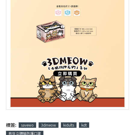
標簽:
savewo
3dmeow
kidults
kdt
救世立體喵防護口罩