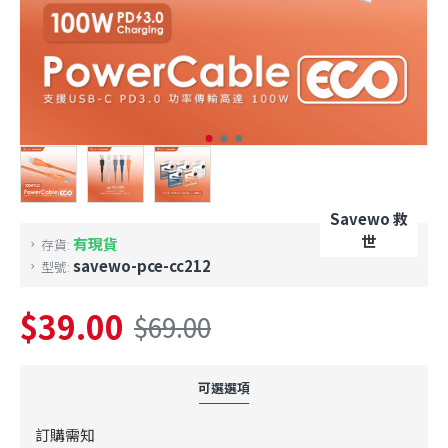
Savewo 救
世
有現貨
存貨:
savewo-pce-cc212
型號:
$39.00
$69.00
可選選項
訂購需知