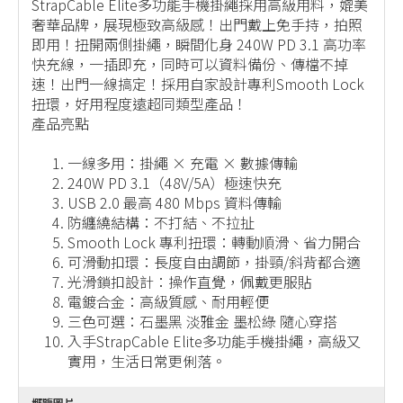
StrapCable Elite多功能手機掛繩採用高級用料，媲美
奢華品牌，展現極致高級感！出門戴上免手持，拍照
即用！扭開兩側掛繩，瞬間化身 240W PD 3.1 高功率
快充線，一插即充，同時可以資料備份、傳檔不掉
速！出門一線搞定！採用自家設計專利Smooth Lock
扭環，好用程度遠超同類型產品！
產品亮點
一線多用：掛繩 × 充電 × 數據傳輸
240W PD 3.1（48V/5A）極速快充
USB 2.0 最高 480 Mbps 資料傳輸
防纏繞結構：不打結、不拉扯
Smooth Lock 專利扭環：轉動順滑、省力開合
可滑動扣環：長度自由調節，掛頸/斜背都合適
光滑鎖扣設計：操作直覺，佩戴更服貼
電鍍合金：高級質感、耐用輕便
三色可選：石墨黑 淡雅金 墨松綠 隨心穿搭
入手StrapCable Elite多功能手機掛繩，高級又
實用，生活日常更俐落。
概覽圖片