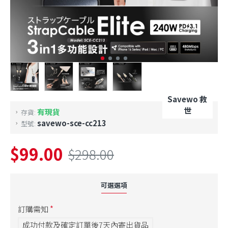
Savewo 救
世
有現貨
存貨:
savewo-sce-cc213
型號:
$99.00
$298.00
可選選項
訂購需知
成功付款及確定訂單後7天內寄出貨品