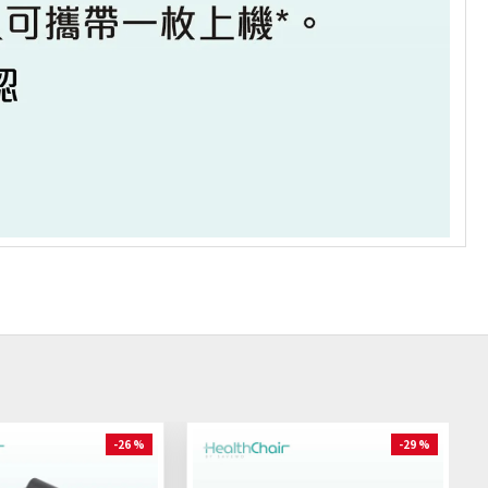
-26 %
-29 %