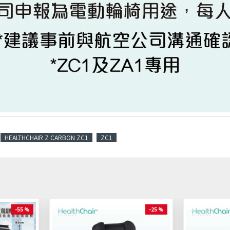
HEALTHCHAIR Z CARBON ZC1
ZC1
-55 %
-25 %