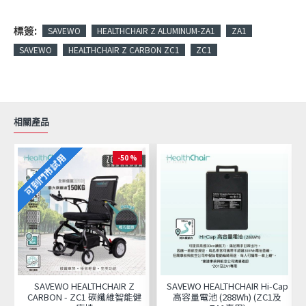
標簽:
SAVEWO
HEALTHCHAIR Z ALUMINUM-ZA1
ZA1
SAVEWO
HEALTHCHAIR Z CARBON ZC1
ZC1
相關產品
可到門市試用
-50 %
SAVEWO HEALTHCHAIR Z
SAVEWO HEALTHCHAIR Hi-Cap
CARBON - ZC1 碳纖維智能健
高容量電池 (288Wh) (ZC1及