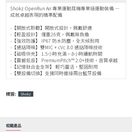
Shokz OpenRun Air 專業運動耳機專業級運動裝備 —
成就卓越表現的精準配備
-【開放式聆聽】開放式設計，佩戴舒適
-【輕盈設計】 僅重26克，佩戴無負擔
-【強效防護】 IP67 防水防塵，全天候耐用
-【通話降噪】雙MIC + cVc 8.0 通話降噪技術
-【磁吸快充】 1.5小時充滿，8小時續航時間
-【震撼低音】 PremiumPitch™ 2.0+技術，音質卓越
-【記憶鈦合金支架】 輕巧靈活，堅固耐用
-【雙設備切換】支援同時連接兩台藍牙設備
標簽:
Shokz
相關產品