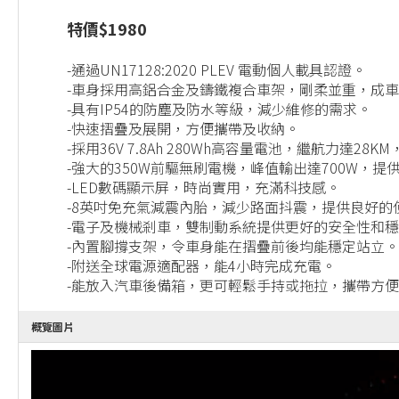
特價$1980
-通過UN17128:2020 PLEV 電動個人載具認證。
-車身採用高鋁合金及鑄鐵複合車架，剛柔並重，成車淨重
-具有IP54的防塵及防水等級，減少維修的需求。
-快速摺疊及展開，方便攜帶及收納。
-採用36V 7.8Ah 280Wh高容量電池，繼航力達2
-強大的350W前驅無刷電機，峰值輸出達700W，
-LED數碼顯示屏，時尚實用，充滿科技感。
-8英吋免充氣減震內胎，減少路面抖震，提供良好的
-電子及機械剎車，雙制動系統提供更好的安全性和穩定
-內置腳撐支架，令車身能在摺疊前後均能穩定站立。
-附送全球電源適配器，能4小時完成充電。
-能放入汽車後備箱，更可輕鬆手持或拖拉，攜帶方
概覽圖片