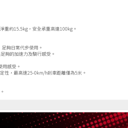
約15.5kg，安全承重高達100kg。
8KM，足夠日常代步使用。
提供足夠的加速力及騎行感受。
使用感受。
性，最高速25-0km/h剎車距離僅為5米。
便。