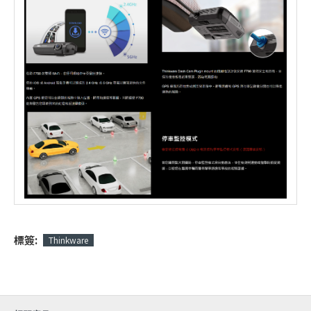
標簽:
Thinkware