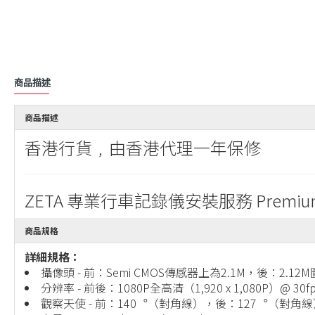
商品描述
商品描述
香港行貨﹐由香港代理一年保修
ZETA 專業行車記錄儀安裝服務 Premium Das
商品規格
詳細規格：
攝像頭 - 前：Semi CMOS傳感器上為2.1M，後：2.1
分辨率 - 前後：1080P全高清（1,920 x 1,080P）@ 30f
觀察天使 - 前：140︒（對角線），後：127︒（對角線