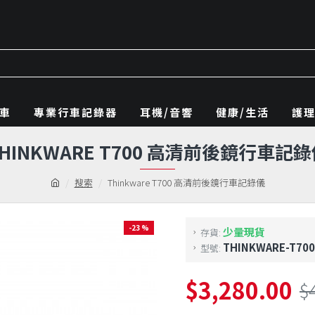
車
專業行車記錄器
耳機/音響
健康/生活
護
HINKWARE T700 高清前後鏡行車記
搜索
Thinkware T700 高清前後鏡行車記錄儀
-23 %
少量現貨
存貨:
THINKWARE-T700
型號:
$3,280.00
$