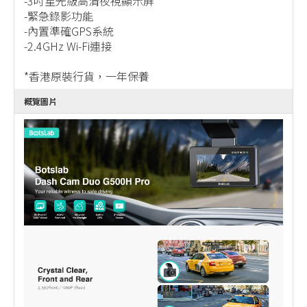
-3吋星光級高清夜視顯示屏
-緊急錄影功能
-內置準確GPS系統
-2.4GHz Wi-Fi連接
*香港原裝行貨，一年保養
概覽圖片