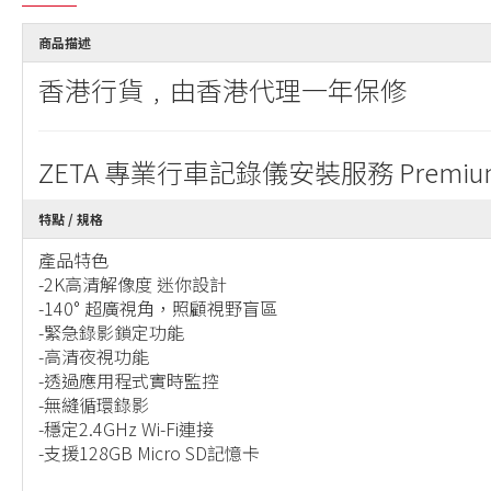
商品描述
香港行貨﹐由香港代理一年保修
ZETA 專業行車記錄儀安裝服務 Premium Das
特點 / 規格
產品特色
-2K高清解像度 迷你設計
-140° 超廣視角，照顧視野盲區
-緊急錄影鎖定功能
-高清夜視功能
-透過應用程式實時監控
-無縫循環錄影
-穩定2.4GHz Wi-Fi連接
-支援128GB Micro SD記憶卡