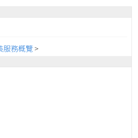
裝服務概覽
>