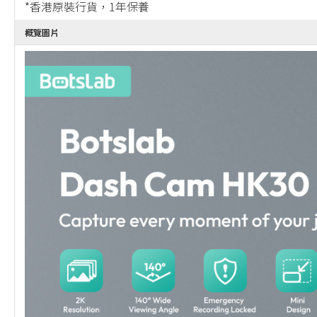
*香港原裝行貨，1年保養
概覽圖片