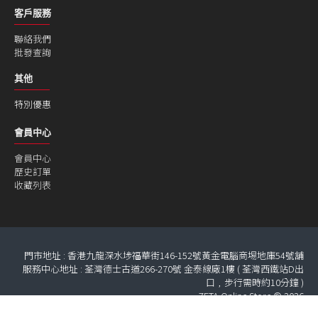
客戶服務
聯絡我們
批發查詢
其他
特別優惠
會員中心
會員中心
歷史訂單
收藏列表
門市地址 : 香港九龍深水埗福華街146-152號黃金電腦商埸地庫54號舖
服務中心地址 : 荃灣德士古道266-270號 金泰線廠1樓 ( 荃灣西鐵站D出
口﹐步行需時約10分鐘 )
ZETA Online Store © 2026