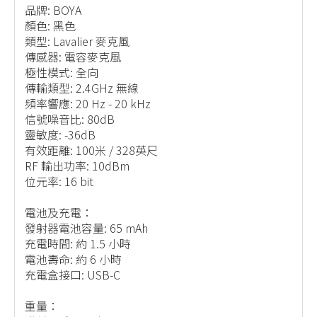
品牌: BOYA
顏色: 黑色
類型: Lavalier 麥克風
傳感器: 電容麥克風
極性模式: 全向
傳輸類型: 2.4GHz 無線
頻率響應: 20 Hz - 20 kHz
信號噪音比: 80dB
靈敏度: -36dB
有效距離: 100米 / 328英尺
RF 輸出功率: 10dBm
位元率: 16 bit
電池及充電：
發射器電池容量: 65 mAh
充電時間: 約 1.5 小時
電池壽命: 約 6 小時
充電盒接口: USB-C
重量：