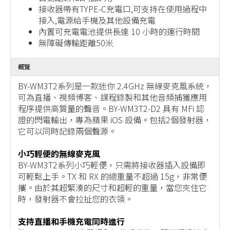
接收器帶有TYPE-C充電口,可支持在使用過程中
接入,電源給手機及其他設備充電
內置可充電電池提供長達 10 小時的運行時間
無障礙傳輸距離50米
概覽
BY-WM3T2系列是一款迷你 2.4GHz 無線麥克風系統，
可為直播、視頻博客、課程錄製和其他音頻捕獲應用
程序提供高質量的聲音。BY-WM3T2-D2 具有 MFi 認
證的閃電輸出，專為蘋果 iOS 設備。包括2個發射器，
它可以同時記錄兩個聲源。
小巧輕便的無線麥克風
BY-WM3T2系列小巧輕便，只需將接收器插入設備即
可輕鬆上手。TX 和 RX 的總重量不超過 15g，非常便
攜。由於其超緊湊的尺寸和超輕的重量，當您夾住它
時，發射器不會拉扯您的衣領。
支持直播和手機充電同時進行