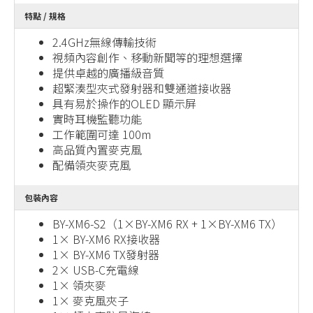
特點 / 規格
2.4GHz無線傳輸技術
視頻內容創作、移動新聞等的理想選擇
提供卓越的廣播級音質
超緊湊型夾式發射器和雙通道接收器
具有易於操作的OLED 顯示屏
實時耳機監聽功能
工作範圍可達 100m
高品質內置麥克風
配備領夾麥克風
包裝內容
BY-XM6-S2（1×BY-XM6 RX + 1×BY-XM6 TX）
1× BY-XM6 RX接收器
1× BY-XM6 TX發射器
2× USB-C充電線
1× 領夾麥
1× 麥克風夾子