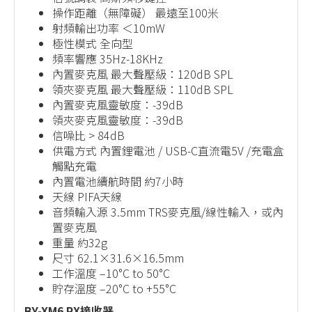
操作距離（無障礙） 最遠至100米
射頻輸出功率 ＜10mW
極性模式 全向型
頻率響應 35Hz-18KHz
內置麥克風 最大聲壓級：120dB SPL
領夾麥克風 最大聲壓級：110dB SPL
內置麥克風靈敏度：-39dB
領夾麥克風靈敏度：-39dB
信噪比 > 84dB
供電方式 內置鋰電池 / USB-C直流電5V /充電盒
觸點充電
內置電池續航時間 約7小時
天線 PIFA天線
音頻輸入源 3.5mm TRS麥克風/線性輸入，或內
置麥克風
重量 約32g
尺寸 62.1×31.6×16.5mm
工作溫度 –10°C to 50°C
貯存溫度 –20°C to +55°C
BY-XM6 RX接收器