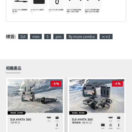
標簽:
DJI
mini
5
pro
fly more combo
rc-n3
相關產品
-4 %
-4 %