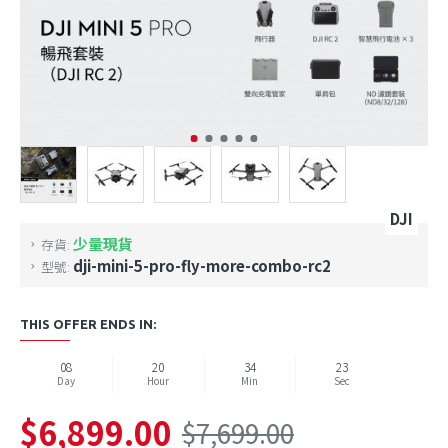
DJI
少量現貨
存貨:
dji-mini-5-pro-fly-more-combo-rc2
型號:
THIS OFFER ENDS IN:
08
20
34
23
Day
Hour
Min
Sec
$6,899.00
$7,699.00