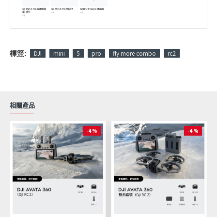
標簽:
DJI
mini
5
pro
fly more combo
rc2
相關產品
-4 %
-4 %