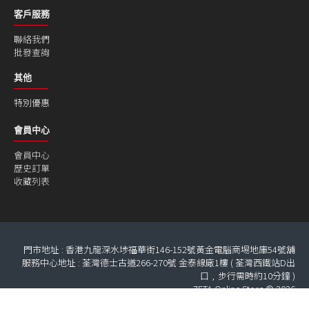
客戶服務
聯絡我們
批發查詢
其他
特別優惠
會員中心
會員中心
歷史訂單
收藏列表
門市地址 : 香港九龍深水埗福華街146-152號黃金電腦商埸地庫54號舖
服務中心地址 : 荃灣德士古道266-270號 金泰線廠1樓 ( 荃灣西鐵站D出
口﹐步行需時約10分鐘 )
ZETA Online Store © 2026