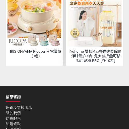
IRIS OHYAMA Ricopa IH 電磁爐
Yohome 雙核Max多件速乾除菌
(3色)
淨味暖衣4合1免安裝折疊可移
動烘乾機 PRO [YH-021]
信息咨詢
保養及支援服務
關於我們
送貨服務
私隱條款