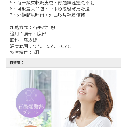
5、新升級柔軟麂皮絨，舒適鎖溫透氣不悶
6、可放置艾草包，草本療愈驅寒更舒適
7、外觀簡約時尚，外出取暖輕鬆便攜
加熱方式：石墨烯加熱
適用：腰部、腹部
面料：麂皮絨
溫度範圍：45℃、55℃、65℃
按摩檔位：5種
概覽圖片