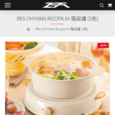
IRIS OHYAMA RICOPA IH 電磁爐 (3色)
IRIS OHYAMA Ricopa IH 電磁爐 (3色)
-30 %