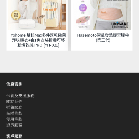
Yohome 雙核Max多件速乾除菌
Hasemoto智能發熱暖宮腹帶
淨味暖衣4合1免安裝折疊可移
(第三代)
動烘乾機 PRO [YH-021]
信息咨詢
保養及支援服務
關於我們
送貨服務
私隱條款
使用條款
退貨服務
客戶服務