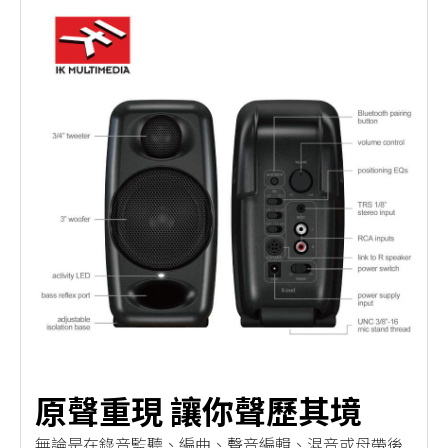
原聲重現 讓你聲歷其境
無論是在錄音監聽、編曲、聲音編輯、混音或母帶後