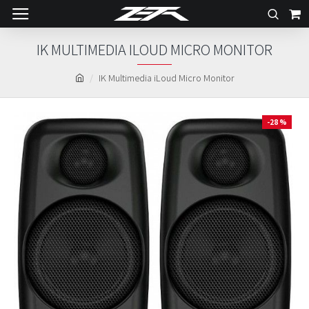
IK MULTIMEDIA ILOUD MICRO MONITOR
IK Multimedia iLoud Micro Monitor
-28 %