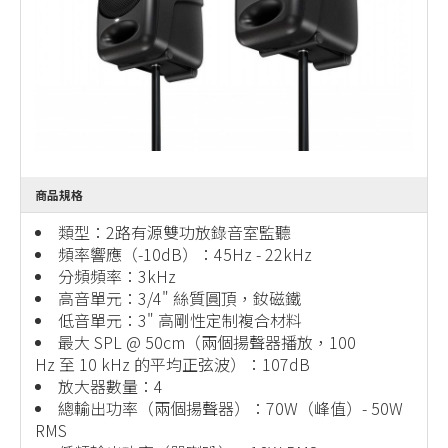
商品規格
類型：2路有源雙功放錄音室監聽
頻率響應（-10dB）：45Hz - 22kHz
分頻頻率：3kHz
高音單元：3/4" 絲質圓頂，釹磁鐵
低音單元：3" 高剛性定制複合材料
最大 SPL @ 50cm（兩個揚聲器播放，100
Hz 至 10 kHz 的平均正弦波）：107dB
放大器數量：4
總輸出功率（兩個揚聲器）：70W（峰值）- 50W
RMS