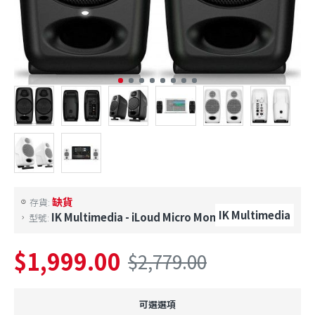
缺貨
存貨:
IK Multimedia
IK Multimedia - iLoud Micro Monitor
型號:
$1,999.00
$2,779.00
可選選項