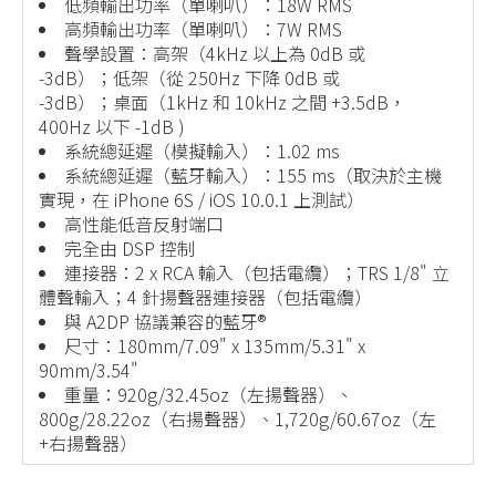
低頻輸出功率（單喇叭）：18W RMS
高頻輸出功率（單喇叭）：7W RMS
聲學設置：高架（4kHz 以上為 0dB 或
-3dB）；低架（從 250Hz 下降 0dB 或
-3dB）；桌面（1kHz 和 10kHz 之間 +3.5dB，
400Hz 以下 -1dB )
系統總延遲（模擬輸入）：1.02 ms
系統總延遲（藍牙輸入）：155 ms（取決於主機
實現，在 iPhone 6S / iOS 10.0.1 上測試）
高性能低音反射端口
完全由 DSP 控制
連接器：2 x RCA 輸入（包括電纜）；TRS 1/8" 立
體聲輸入；4 針揚聲器連接器（包括電纜）
與 A2DP 協議兼容的藍牙®
尺寸：180mm/7.09" x 135mm/5.31" x
90mm/3.54"
重量：920g/32.45oz（左揚聲器）、
800g/28.22oz（右揚聲器）、1,720g/60.67oz（左
+右揚聲器）