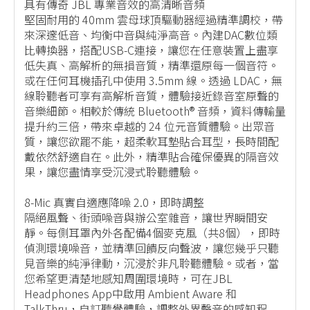
具有傳奇 JBL 專業音效的高清晰音頻
堅固耐用的 40mm 雲母球頂驅動器經過精準調校，帶
來深邃低音、均衡中音與純淨高音。內建DAC數位類
比轉換器，搭配USB-C連接，讓您在任意裝置上盡享
低失真、高解析的無損音質，精準還原每一個音符。
或在任何耳機插孔中使用 3.5mm 線。透過 LDAC，無
線聆聽者可享有高解析音質，體驗接近錄音室原聲的
音樂細節。相較於傳統 Bluetooth® 音頻，資料傳輸量
提升約三倍，帶來卓越的 24 位元音質體驗。出眾音
質，讓您欲罷不能，超柔軟耳墊貼合耳型，長時間配
戴依然舒適自在。此外，精準貼合確保優異的隔音效
果，讓您盡情享受沉浸式聆聽體驗。
8-Mic 真實自適應降噪 2.0，即時調整
隔絕風聲、街頭噪音與辦公室雜音，讓世界瞬間安
靜。每側耳罩內外各配備4個麥克風（共8個），即時
偵測環境噪音，並精準回饋反向聲波，讓您幾乎只聽
見音樂的純淨律動，沉浸於非凡聆聽體驗。或者，當
您希望更清楚地感知周圍環境時，可在JBL
Headphones App中啟用 Ambient Aware 和
TalkThru，自訂聽覺體驗，調整外界聲音的感知程