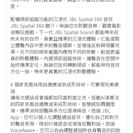
度。
配備頭部追蹤功能的沉浸式 JBL Spatial 360 音效
JBL Spatial 360 簡介。無論您在聆聽音樂、觀賞電影
或暢玩遊戲，下一代 JBL Spatial Sound 都能帶來前
所未有的自然、真實且精準的沉浸式體驗。它能提取
立體聲內容中更多的聲音細節，並增強反射與殘響效
果。在不同的頻率範圍內應用不同的參數，創造更逼
真的聆聽體驗。內建頭部追蹤技術，讓聲音在空間中
始終精準定位，無論您如何轉動頭部，都能保持音效
方位一致，帶來更真實的沉浸式聆聽體驗。
4 個麥克風採用自適應波束成形技術，可實現完美通
話
讓每次通話或會議都如同面對面交流。搭載AI演算法
的四麥克風自適應波束成形技術，智慧感知周圍環
境，精準消除迴聲與多方位環境噪音。透過 JBL
App，您可以個人化調整通話音效，優化自己和對方
的聲音表現，降低吵雜語音或增強低聲對話。透過
VoiceAware，您可以自由調整通話時自身聲音的回放