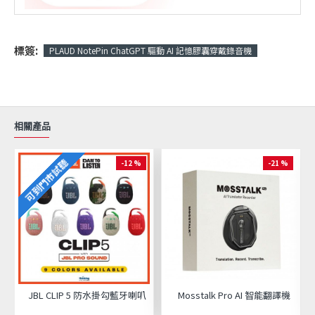
標簽:
PLAUD NotePin ChatGPT 驅動 AI 記憶膠囊穿戴錄音機
相關產品
可到門市試聽
-12 %
-21 %
JBL CLIP 5 防水掛勾藍牙喇叭
Mosstalk Pro AI 智能翻譯機