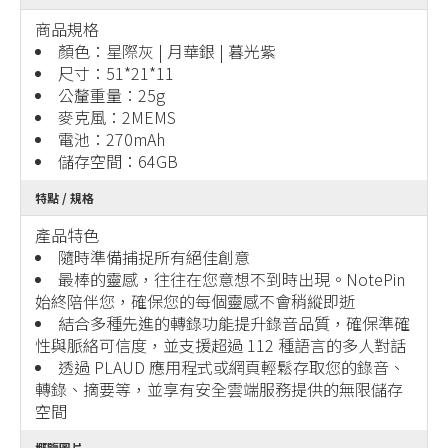
商品規格
顏色：星際灰 | 月華銀 | 暮光紫
尺寸：51*21*11
公釐重量：25g
麥克風：2MEMS
電池：270mAh
儲存空間：64GB
特點 / 規格
產品特色
隨時準備捕捉所有絕佳創意
最棒的靈感，往往在您意想不到時出現。NotePin
始終陪伴您，確保您的每個靈感不會稍縱即逝
結合多種先進的轉錄功能提升錄音品質，確保準確
性與脈絡可信度，並支援超過 112 種語言的多人對話
透過 PLAUD 應用程式或網頁輕鬆存取您的錄音、
轉錄、摘要等，並享有安全雲端服務提供的無限儲存
空間
概覽圖片