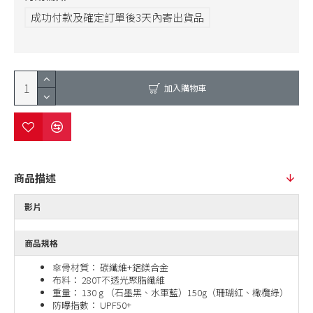
成功付款及確定訂單後3天內寄出貨品
加入購物車
商品描述
影片
商品規格
傘骨材質： 碳纖維+鋁鎂合金
布料： 280T不透光聚脂纖維
重量： 130 g （石墨黑、水軍藍）150g（珊瑚紅、橄欖綠）
防曝指數： UPF50+