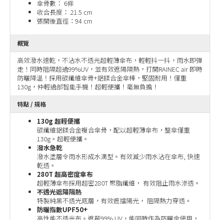
傘骨數： 6條
收合長度： 21.5 cm
張開後直徑：94 cm
概覽
高效潑水速乾，不沾水不透光超輕薄傘布，輕輕抖一抖，雨水即彈
走！同時阻隔超過99%UV，並有效遮陽隔熱，打開RAINEC air 即時
防曬降溫！採用碳纖維傘骨+鋁鎂合金傘棒，堅固耐用！僅重
130g，仲輕過部智能手機！超輕便攜！毫無負擔！
特點 / 規格
130g 超輕便攜
碳纖維鋁鎂合金複合傘骨，配以超輕薄傘布，整傘僅重
130g。超輕便攜。
潑水急乾
潑水塗層令雨水形成水滴型。有效減少雨水沾在傘布, 快速
乾透。
280T 超高密度傘布
超輕薄傘布採用超密280T 聚脂纖維， 有效阻止雨水滲透。
不透光遮陽隔熱
特製純黑不透光底層，有效遮擋陽光， 阻隔熱力穿透。
防曬指數UPF50+
高性能不透光布。遮蔽99% UV，能同時作為防曬傘使用，