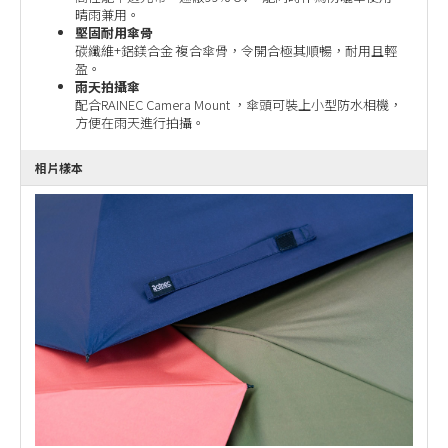
晴雨兼用。
堅固耐用傘骨
碳纖維+鋁鎂合金 複合傘骨，令開合極其順暢，耐用且輕
盈。
雨天拍攝傘
配合RAINEC Camera Mount ，傘頭可裝上小型防水相機，
方便在雨天進行拍攝。
相片樣本