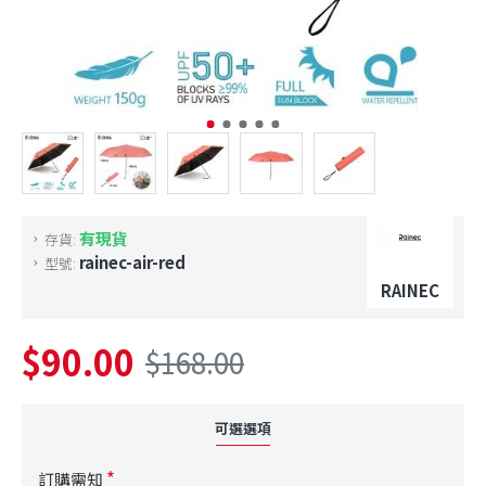
有現貨
存貨:
rainec-air-red
型號:
RAINEC
$90.00
$168.00
可選選項
訂購需知