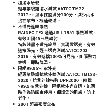
超潑水急乾
經專業驗證潑水測試 AATCC TM22-
2017e，潑水性能滿分100分，減少雨水
沾在傘布，極速乾透。
不透光遮陽隔熱
RAINEC-TEX 通過JIS L 1951 隔熱測試，
有效阻隔45%熱輻射。
特製純黑不透光底層，實現零透光，有效
遮擋陽光，經不透光測試AATCC 203-
2016，有效遮擋100%可見光，阻隔熱力
穿透，即時降溫。
隔絕99.95% 紫外光
經專業驗證抗紫外線測試 AATCC TM183-
2020，抗紫外線指數 UPF2000，阻擋
>99.9% 紫外線，隔絕紫外光穿透，能同
時作為防曬傘使用，保護您的肌膚，防止
老化。
280T 超高密度傘布