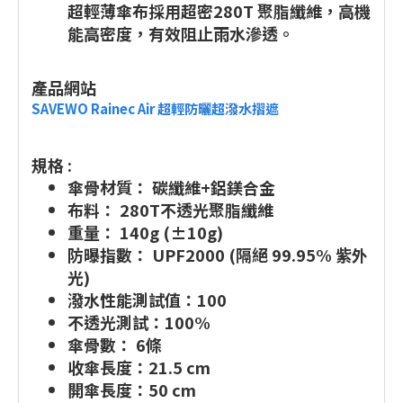
超輕薄傘布採用超密280T 聚脂纖維，高機
能高密度，有效阻止雨水滲透。
產品網站
SAVEWO Rainec Air 超輕防曬超潑水摺遮
規格 :
傘骨材質： 碳纖維+鋁鎂合金
布料： 280T不透光聚脂纖維
重量： 140g (±10g)
防曝指數： UPF2000 (隔絕 99.95% 紫外
光)
潑水性能測試值：100
不透光測試：100%
傘骨數： 6條
收傘長度：21.5 cm
開傘長度：50 cm