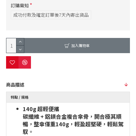
訂購需知
成功付款及確定訂單後7天內寄出貨品
加入購物車
商品描述
特點 / 規格
140g 超輕便攜
碳纖維 + 鋁鎂合金複合傘骨，開合極其順
暢，整傘僅重140g，輕盈超堅硬，輕鬆駕
馭。