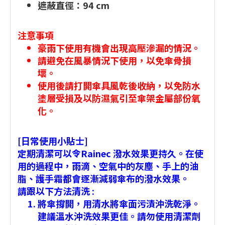
遮蔽直徑：94 cm
注意事項
豪雨下使用有機會出現高壓滲漏的情況。
請避免在風暴情況下使用，以免傘骨損
壞。
使用後請打開傘具風乾後收納，以免防水
塗層受損及以防濕氣引至傘架金屬部份氧
化。
[日常使用小貼士]
定期清潔可以令Rainec 潑水效果更持久。在使
用的過程中，雨滴、空氣中的灰塵、手上的油
脂、護手霜都會逐漸減弱傘布的潑水效果。
請跟以下方法清洗 :
將傘撐開，用清水將傘面污漬沖洗乾淨。
建議溫水沖洗效果更佳。請勿使用清潔劑