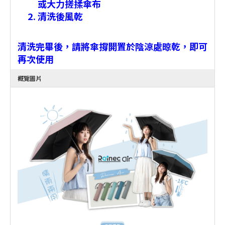
或大力搓揉傘布
清洗後風乾
清洗完畢後，請將傘撐開置於陰涼處晾乾，即可
再次使用
概覽圖片