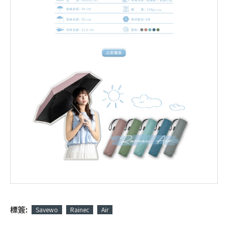
標簽:
Savewo
Rainec
Air