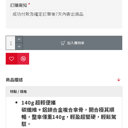
訂購需知
成功付款及確定訂單後7天內寄出貨品
加入購物車
商品描述
特點 / 規格
140g 超輕便攜
碳纖維 + 鋁鎂合金複合傘骨，開合極其順
暢，整傘僅重140g，輕盈超堅硬，輕鬆駕
馭。