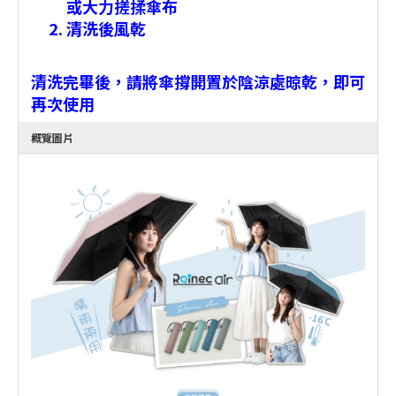
或大力搓揉傘布
清洗後風乾
清洗完畢後，請將傘撐開置於陰涼處晾乾，即可
再次使用
概覽圖片