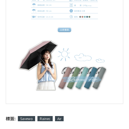
標簽:
Savewo
Rainec
Air