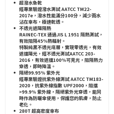
超潑水急乾
經專業驗證潑水測試 AATCC TM22-
2017e，潑水性能滿分100分，減少雨水
沾在傘布，極速乾透。
不透光遮陽隔熱
RAINEC-TEX 通過JIS L 1951 隔熱測試，
有效阻隔45%熱輻射。
特製純黑不透光底層，實現零透光，有效
遮擋陽光，經不透光測試AATCC 203-
2016，有效遮擋100%可見光，阻隔熱力
穿透，即時降溫。
隔絕99.95% 紫外光
經專業驗證抗紫外線測試 AATCC TM183-
2020，抗紫外線指數 UPF2000，阻擋
>99.9% 紫外線，隔絕紫外光穿透，能同
時作為防曬傘使用，保護您的肌膚，防止
老化。
280T 超高密度傘布