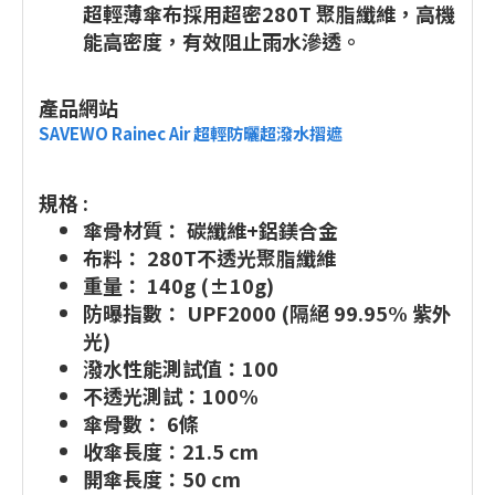
超輕薄傘布採用超密280T 聚脂纖維，高機
能高密度，有效阻止雨水滲透。
產品網站
SAVEWO Rainec Air 超輕防曬超潑水摺遮
規格 :
傘骨材質： 碳纖維+鋁鎂合金
布料： 280T不透光聚脂纖維
重量： 140g (±10g)
防曝指數： UPF2000 (隔絕 99.95% 紫外
光)
潑水性能測試值：100
不透光測試：100%
傘骨數： 6條
收傘長度：21.5 cm
開傘長度：50 cm