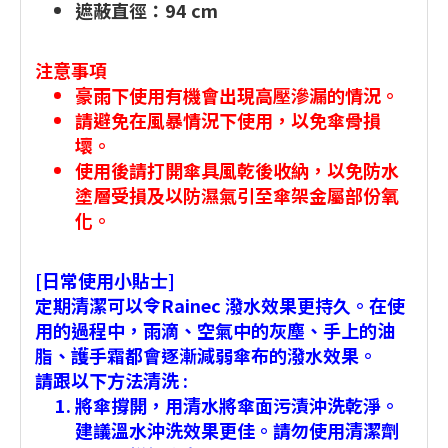
遮蔽直徑：94 cm
注意事項
豪雨下使用有機會出現高壓滲漏的情況。
請避免在風暴情況下使用，以免傘骨損
壞。
使用後請打開傘具風乾後收納，以免防水
塗層受損及以防濕氣引至傘架金屬部份氧
化。
[日常使用小貼士]
定期清潔可以令Rainec 潑水效果更持久。在使
用的過程中，雨滴、空氣中的灰塵、手上的油
脂、護手霜都會逐漸減弱傘布的潑水效果。
請跟以下方法清洗 :
將傘撐開，用清水將傘面污漬沖洗乾淨。
建議溫水沖洗效果更佳。請勿使用清潔劑