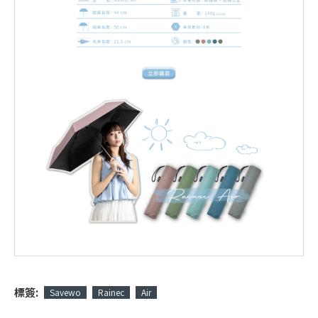
標簽:
Savewo
Rainec
Air