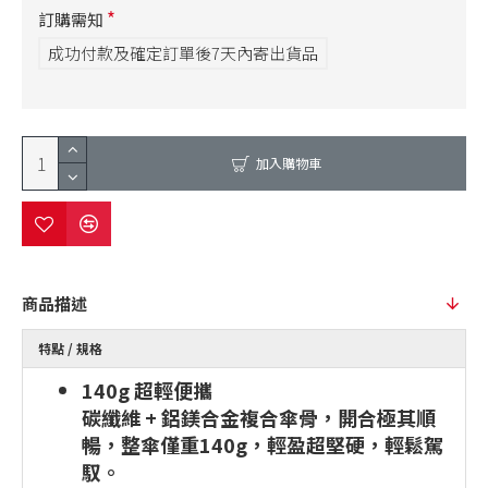
訂購需知
成功付款及確定訂單後7天內寄出貨品
加入購物車
商品描述
特點 / 規格
140g 超輕便攜
碳纖維 + 鋁鎂合金複合傘骨，開合極其順
暢，整傘僅重140g，輕盈超堅硬，輕鬆駕
馭。