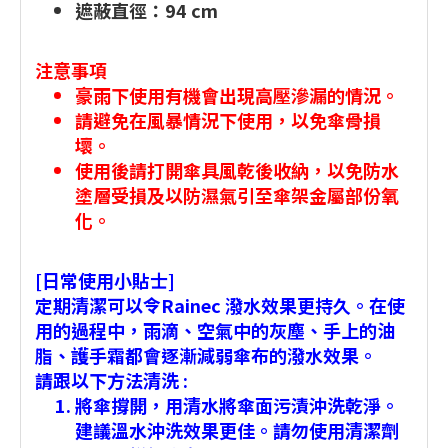
遮蔽直徑：94 cm
注意事項
豪雨下使用有機會出現高壓滲漏的情況。
請避免在風暴情況下使用，以免傘骨損
壞。
使用後請打開傘具風乾後收納，以免防水
塗層受損及以防濕氣引至傘架金屬部份氧
化。
[日常使用小貼士]
定期清潔可以令Rainec 潑水效果更持久。在使
用的過程中，雨滴、空氣中的灰塵、手上的油
脂、護手霜都會逐漸減弱傘布的潑水效果。
請跟以下方法清洗 :
將傘撐開，用清水將傘面污漬沖洗乾淨。
建議溫水沖洗效果更佳。請勿使用清潔劑