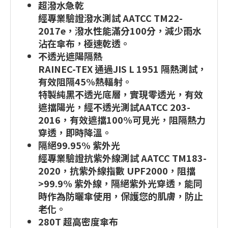
超潑水急乾
經專業驗證潑水測試 AATCC TM22-
2017e，潑水性能滿分100分，減少雨水
沾在傘布，極速乾透。
不透光遮陽隔熱
RAINEC-TEX 通過JIS L 1951 隔熱測試，
有效阻隔45%熱輻射。
特製純黑不透光底層，實現零透光，有效
遮擋陽光，經不透光測試AATCC 203-
2016，有效遮擋100%可見光，阻隔熱力
穿透，即時降溫。
隔絕99.95% 紫外光
經專業驗證抗紫外線測試 AATCC TM183-
2020，抗紫外線指數 UPF2000，阻擋
>99.9% 紫外線，隔絕紫外光穿透，能同
時作為防曬傘使用，保護您的肌膚，防止
老化。
280T 超高密度傘布