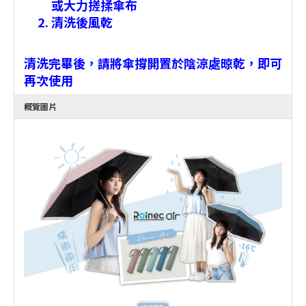
或大力搓揉傘布
清洗後風乾
清洗完畢後，請將傘撐開置於陰涼處晾乾，即可
再次使用
概覽圖片