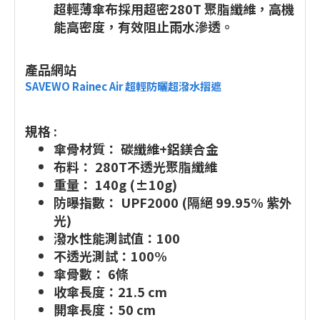
超輕薄傘布採用超密280T 聚脂纖維，高機
能高密度，有效阻止雨水滲透。
產品網站
SAVEWO Rainec Air 超輕防曬超潑水摺遮
規格 :
傘骨材質： 碳纖維+鋁鎂合金
布料： 280T不透光聚脂纖維
重量： 140g (±10g)
防曝指數： UPF2000 (隔絕 99.95% 紫外
光)
潑水性能測試值：100
不透光測試：100%
傘骨數： 6條
收傘長度：21.5 cm
開傘長度：50 cm