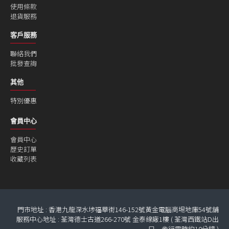
使用條款
退貨服務
客戶服務
聯絡我們
批發查詢
其他
特別優惠
會員中心
會員中心
歷史訂單
收藏列表
門市地址 : 香港九龍深水埗福華街146-152號黃金電腦商埸地庫54號舖
服務中心地址 : 荃灣德士古道266-270號 金泰線廠1樓 ( 荃灣西鐵站D出
口﹐步行需時約10分鐘 )