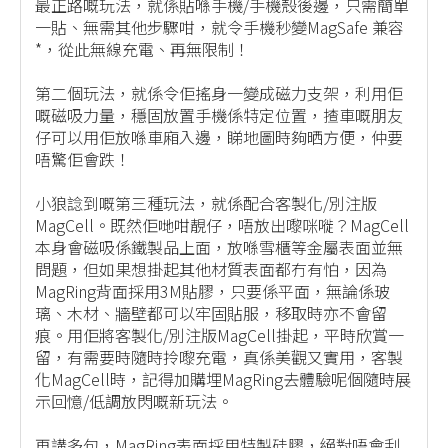
最正路嘅玩法，就係貼喺手機/手機殼後邊，只需簡單
一貼、無需其他步驟咁，就令手機秒變MagSafe 兼容
*，從此無線充電、再無限制！
第二個玩法，就係令佢搖身一變成磁力支架，利用佢
嘅磁吸力量，穩固放置手機係特定位置，揸車嘅朋友
仔可以用佢放喺車廂入邊，睇地圖時夠晒方便，仲要
唔驚佢會跌！
小狼諗到嘅第三種玩法，就係配合客製化/別注版
MagCell。既然佢哋咁靚仔，唔放出嚟咪嘥？MagCell
本身會磁吸係鐵製品上面，放喺雪櫃等金屬表面並無
問題，但如果想掛起其他材質表面都冇有怕，因為
MagRing背面採用3M貼膠，只要係平面，無論係玻
璃、木材、牆壁都可以牢固貼服，移取時亦不會留
痕。用佢將客製化/別注版MagCell掛起，平時欣賞一
留，有需要時隨時拎嚟充電，真係美觀又實用，客製
化MagCell時，記得加購埋MagRing去體驗呢個隨時展
示回憶/低調放閃嘅新玩法。
再講多句，MagRing表面採用特製硅膠，絕對唔會刮