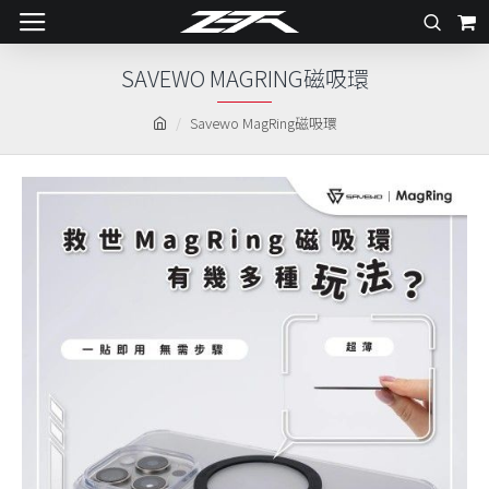
SAVEWO MAGRING磁吸環
Savewo MagRing磁吸環