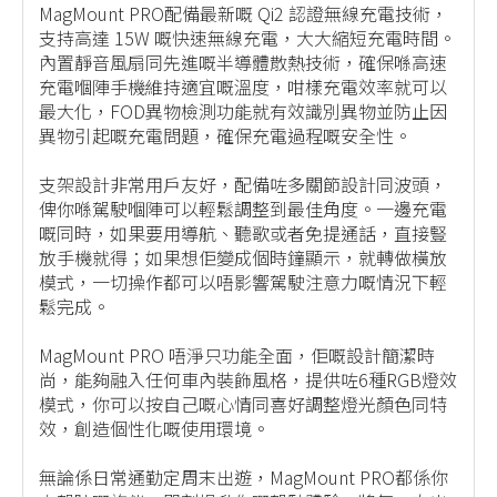
MagMount PRO配備最新嘅 Qi2 認證無線充電技術，
支持高達 15W 嘅快速無線充電，大大縮短充電時間。
內置靜音風扇同先進嘅半導體散熱技術，確保喺高速
充電嗰陣手機維持適宜嘅溫度，咁樣充電效率就可以
最大化，FOD異物檢測功能就有效識別異物並防止因
異物引起嘅充電問題，確保充電過程嘅安全性。
支架設計非常用戶友好，配備咗多關節設計同波頭，
俾你喺駕駛嗰陣可以輕鬆調整到最佳角度。一邊充電
嘅同時，如果要用導航、聽歌或者免提通話，直接豎
放手機就得；如果想佢變成個時鐘顯示，就轉做橫放
模式，一切操作都可以唔影響駕駛注意力嘅情況下輕
鬆完成。
MagMount PRO 唔淨只功能全面，佢嘅設計簡潔時
尚，能夠融入任何車內裝飾風格，提供咗6種RGB燈效
模式，你可以按自己嘅心情同喜好調整燈光顏色同特
效，創造個性化嘅使用環境。
無論係日常通勤定周末出遊，MagMount PRO都係你