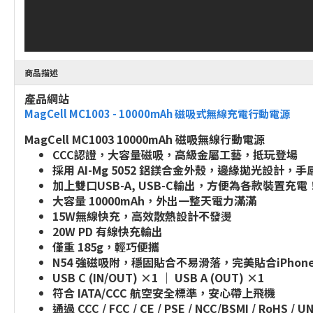
商品描述
產品網站
MagCell MC1003 - 10000mAh 磁吸式無線充電行動電源
MagCell MC1003 10000mAh 磁吸無線行動電源
CCC認證，大容量磁吸，高級金屬工藝，抵玩登場
採用 AI-Mg 5052 鋁鎂合金外殼，邊緣拋光
加上雙口USB-A, USB-C輸出，方便為各款裝置充電
大容量 10000mAh，外出一整天電力滿滿
15W無線快充，高效散熱設計不發燙
20W PD 有線快充輸出
僅重 185g，輕巧便攜
N54 強磁吸附，穩固貼合不易滑落，完美貼合iPhone 
USB C (IN/OUT) ×1 ｜ USB A (OUT) ×1
符合 IATA/CCC 航空安全標準，安心帶上飛機
通過 CCC / FCC / CE / PSE / NCC/BSMI / RoHS 