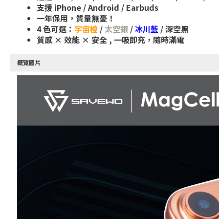
支援 iPhone / Android / Earbuds
一年保用，質量無憂！
4 色可選：
宇宙橙
/
太空銀
/
冰川藍
/ 深空黑
質感 × 效能 × 安全 , 一吸即充，隨時滿電
概覽圖片