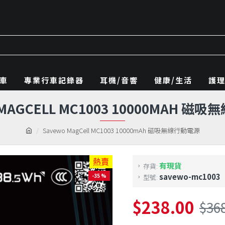
車
專業行車記錄器
耳機/音響
健康/生活
護
 MAGCELL MC1003 10000MAH 磁
Savewo MagCell MC1003 10000mAh 磁吸無線行動電源
熱賣
有現貨
存貨:
savewo-mc1003
-35 %
型號:
$238.00
$36