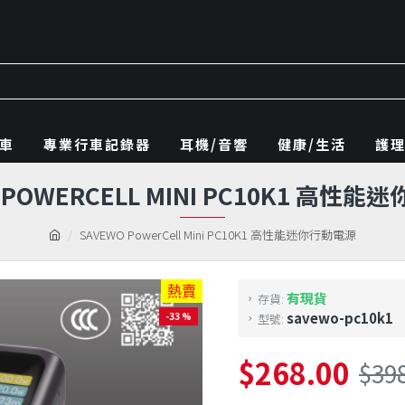
車
專業行車記錄器
耳機/音響
健康/生活
護
 POWERCELL MINI PC10K1 高性
SAVEWO PowerCell Mini PC10K1 高性能迷你行動電源
熱賣
有現貨
存貨:
savewo-pc10k1
-33 %
型號:
$268.00
$39