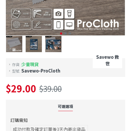
Savewo 救
世
少量現貨
存貨:
Savewo-ProCloth
型號:
$29.00
$39.00
可選選項
訂購需知
成功付款及確定訂單後3天內寄出貨品