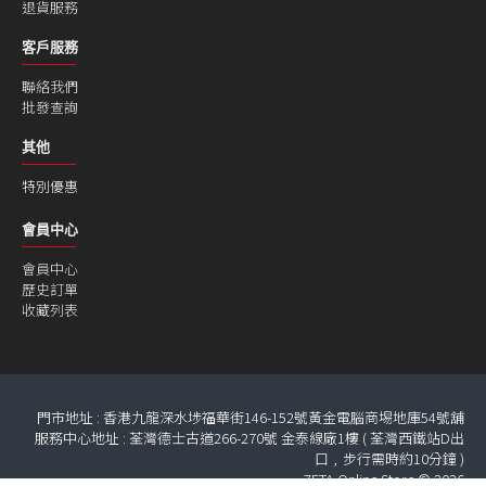
退貨服務
客戶服務
聯絡我們
批發查詢
其他
特別優惠
會員中心
會員中心
歷史訂單
收藏列表
門市地址 : 香港九龍深水埗福華街146-152號黃金電腦商埸地庫54號舖
服務中心地址 : 荃灣德士古道266-270號 金泰線廠1樓 ( 荃灣西鐵站D出
口﹐步行需時約10分鐘 )
ZETA Online Store © 2026