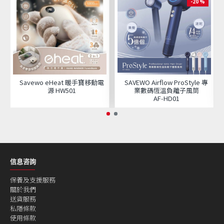
-20 %
Savewo eHeat 暖手寶移動電
SAVEWO Airflow ProStyle 專
源 HW501
業數碼恆溫負離子風筒
AF‑HD01
信息咨詢
保養及支援服務
關於我們
送貨服務
私隱條款
使用條款