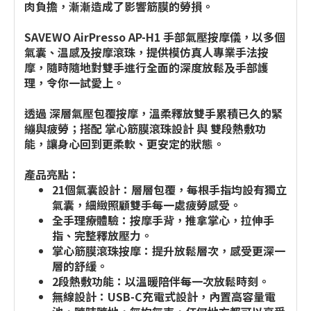
肉負擔，漸漸造成了影響筋膜的勞損。
SAVEWO AirPresso AP-H1 手部氣壓按摩儀，以多個
氣囊、温感及按摩滾珠，提供模仿真人專業手法按
摩，隨時隨地對雙手進行全面的深度放鬆及手部護
理，令你一試愛上。
透過 深層氣壓包覆按摩，溫柔釋放雙手累積已久的緊
繃與疲勞；搭配 掌心筋膜滾珠設計 與 雙段熱敷功
能，讓身心回到更柔軟、更安定的狀態。
產品亮點：
21個氣囊設計：層層包覆，每根手指均設有獨立
氣囊，細緻照顧雙手每一處疲勞感受。
全手理療體驗：按摩手背，推拿掌心，拉伸手
指、完整釋放壓力。
掌心筋膜滾珠按摩：提升放鬆層次，感受更深一
層的舒緩。
2段熱敷功能：以溫暖陪伴每一次放鬆時刻。
無線設計：USB-C充電式設計，內置高容量電