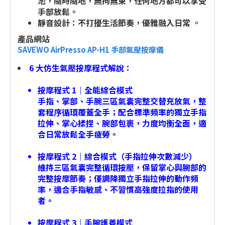
池，隨時隨地，無拘無束，任何地方都可以享受
手部放鬆。
靜音設計：不打擾生活節奏，優雅融入日常 。
產品網站
SAVEWO AirPresso AP-H1 手部氣壓按摩儀
6 大仿生氣壓按摩程式解說：
按摩程式 1｜全能綜合模式
手指、掌部、手腕三區氣囊完整交替充放氣，整
套程序循環覆蓋全手；配合標準頻率的獨立手指
拉伸、掌心揉捏、腕部包裹，力度均衡全面，適
合日常放鬆全手疲勞。
按摩程式 2｜綜合模式（手指拉伸次數減少）
維持三區氣囊完整循環按壓，保留掌心與腕部的
完整按摩節奏；僅調降獨立手指拉伸的動作頻
率，適合手指敏感、不習慣高強度拉指的使用
者。
按摩程式 3｜手腕護養模式