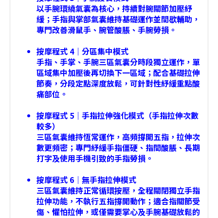
以手腕環繞氣囊為核心，持續對腕關節加壓紓
緩；手指與掌部氣囊維持基礎運作並間歇輔助，
專門改善滑鼠手、腕管酸脹、手腕勞損。
按摩程式 4｜分區集中模式
手指、手掌、手腕三區氣囊分時段獨立運作，單
區域集中加壓後再切換下一區域；配合基礎拉伸
節奏，分段定點深度放鬆，可針對性紓緩重點酸
痛部位。
按摩程式 5｜手指拉伸強化模式（手指拉伸次數
較多）
三區氣囊維持恆常運作，高頻撐開五指，拉伸次
數更頻密；專門紓緩手指僵硬、指間酸脹、長期
打字及使用手機引致的手指勞損。
按摩程式 6｜無手指拉伸模式
三區氣囊維持正常循環按壓，全程關閉獨立手指
拉伸功能，不執行五指撐開動作；適合指關節受
傷、懼怕拉伸，或僅需要掌心及手腕基礎放鬆的