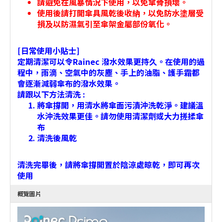
請避免在風暴情況下使用，以免傘骨損壞。
使用後請打開傘具風乾後收納，以免防水塗層受
損及以防濕氣引至傘架金屬部份氧化。
[日常使用小貼士]
定期清潔可以令Rainec 潑水效果更持久。在使用的過
程中，雨滴、空氣中的灰塵、手上的油脂、護手霜都
會逐漸減弱傘布的潑水效果。
請跟以下方法清洗 :
將傘撐開，用清水將傘面污漬沖洗乾淨。建議溫
水沖洗效果更佳。請勿使用清潔劑或大力搓揉傘
布
清洗後風乾
清洗完畢後，請將傘撐開置於陰涼處晾乾，即可再次
使用
概覽圖片