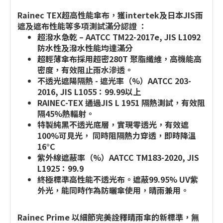
Rainec TEX超高性能傘布，獲intertek及日本JIS雨
遮及遮布性能等多項測試滿分認證 ：
超潑水急乾 – AATCC TM22-2017e, JIS L1092
防水性及潑水性能均達滿分
超輕薄傘布採用超密280T 聚脂纖維，高機能高
密度，有效阻止雨水滲透。
不透光遮陽隔熱 - 遮光率（%）AATCC 203-
2016, JIS L1055：99.99以上
RAINEC-TEX 通過JIS L 1951 隔熱測試，有效阻
隔45%熱輻射。
特製純黑不透光底層，實現零透光，有效遮
100%可見光， 同時阻隔熱力穿透，即時降溫
16°C
紫外線遮蔽率（%）AATCC TM183-2020, JIS
L1925：99.9
終極標準高性能不透光布。遮蔽99.95% UV紫
外光，能同時作為防曬傘使用，晴雨兼用。
Rainec Prime 以細節完美詮釋晴雨傘的新標準，無