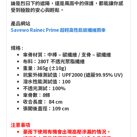
論是烈日下的遮陽，還是風雨中的保護，都能讓你感
受到極致的安心與輕鬆。
產品網站
Savewo Rainec Prime 超輕高性能碳纖維雨傘
規格 :
傘骨材質：中棒 – 碳纖維 / 支骨 – 碳纖維
布料：280T 不透光聚脂纖維
重量 : 365g (±10g)
抗紫外線測試值：UPF2000 (遮蔽99.95% UV)
潑水性能測試值：100
不透光測試：100%
傘骨數：8條
收合長度： 84 cm
張開後直徑：109 cm
注意事項
豪雨下使用有機會出現高壓滲漏的情況。