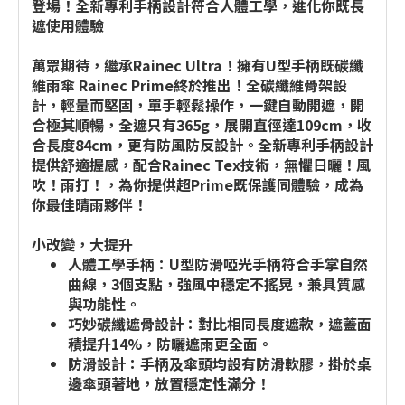
登場！全新專利手柄設計符合人體工學，進化你既長
遮使用體驗
萬眾期待，繼承Rainec Ultra！擁有U型手柄既碳纖
維雨傘 Rainec Prime終於推出！全碳纖維骨架設
計，輕量而堅固，單手輕鬆操作，一鍵自動開遮，開
合極其順暢，全遮只有365g，展開直徑達109cm，收
合長度84cm，更有防風防反設計。全新專利手柄設計
提供舒適握感，配合Rainec Tex技術，無懼日曬！風
吹！雨打！，為你提供超Prime既保護同體驗，成為
你最佳晴雨夥伴！
小改變，大提升
人體工學手柄：U型防滑啞光手柄符合手掌自然
曲線，3個支點，強風中穩定不搖晃，兼具質感
與功能性。
巧妙碳纖遮骨設計：對比相同長度遮款，遮蓋面
積提升14%，防曬遮雨更全面。
防滑設計：手柄及傘頭均設有防滑軟膠，掛於桌
邊傘頭著地，放置穩定性滿分！