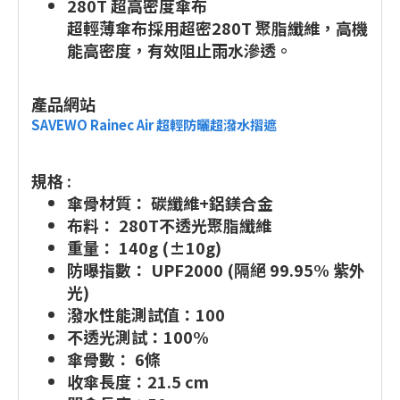
280T 超高密度傘布
超輕薄傘布採用超密280T 聚脂纖維，高機
能高密度，有效阻止雨水滲透。
產品網站
SAVEWO Rainec Air 超輕防曬超潑水摺遮
規格 :
傘骨材質： 碳纖維+鋁鎂合金
布料： 280T不透光聚脂纖維
重量： 140g (±10g)
防曝指數： UPF2000 (隔絕 99.95% 紫外
光)
潑水性能測試值：100
不透光測試：100%
傘骨數： 6條
收傘長度：21.5 cm