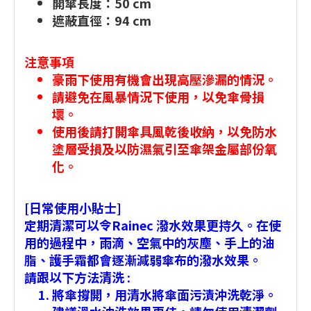
開傘長度：50 cm
遮蔽直徑：94 cm
注意事項
豪雨下使用有機會出現高壓滲漏的情況。
請避免在風暴情況下使用，以免傘骨損
壞。
使用後請打開傘具風乾後收納，以免防水
塗層受損及以防濕氣引至傘架金屬部份氧
化。
[日常使用小貼士]
定期清潔可以令Rainec 潑水效果更持久。在使
用的過程中，雨滴、空氣中的灰塵、手上的油
脂、護手霜都會逐漸減弱傘布的潑水效果。
請跟以下方法清洗 :
將傘撐開，用清水將傘面污漬沖洗乾淨。