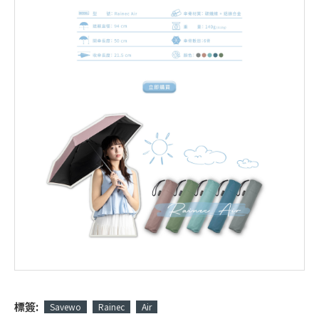
標簽:
Savewo
Rainec
Air