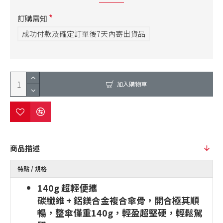
訂購需知
成功付款及確定訂單後7天內寄出貨品
加入購物車
商品描述
特點 / 規格
140g 超輕便攜
碳纖維 + 鋁鎂合金複合傘骨，開合極其順
暢，整傘僅重140g，輕盈超堅硬，輕鬆駕