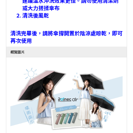
建議溫水沖洗效果更佳。請勿使用清潔劑
或大力搓揉傘布
清洗後風乾
清洗完畢後，請將傘撐開置於陰涼處晾乾，即可
再次使用
概覽圖片