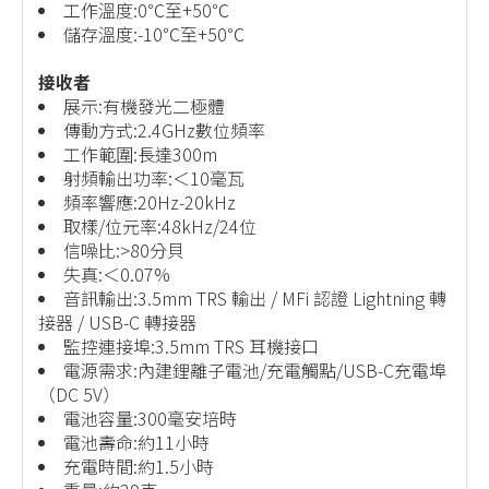
工作溫度:0℃至+50℃
儲存溫度:-10℃至+50℃
接收者
展示:有機發光二極體
傳動方式:2.4GHz數位頻率
工作範圍:長達300m
射頻輸出功率:＜10毫瓦
頻率響應:20Hz-20kHz
取樣/位元率:48kHz/24位
信噪比:>80分貝
失真:＜0.07%
音訊輸出:3.5mm TRS 輸出 / MFi 認證 Lightning 轉
接器 / USB-C 轉接器
監控連接埠:3.5mm TRS 耳機接口
電源需求:內建鋰離子電池/充電觸點/USB-C充電埠
（DC 5V）
電池容量:300毫安培時
電池壽命:約11小時
充電時間:約1.5小時