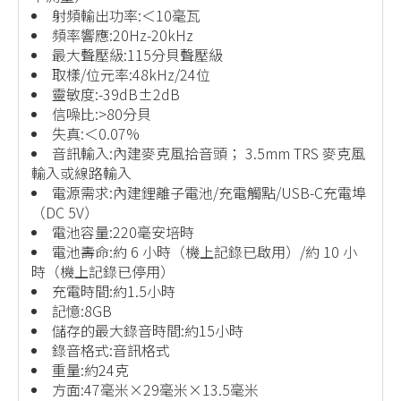
射頻輸出功率:＜10毫瓦
頻率響應:20Hz-20kHz
最大聲壓級:115分貝聲壓級
取樣/位元率:48kHz/24位
靈敏度:-39dB±2dB
信噪比:>80分貝
失真:＜0.07%
音訊輸入:內建麥克風拾音頭； 3.5mm TRS 麥克風
輸入或線路輸入
電源需求:內建鋰離子電池/充電觸點/USB-C充電埠
（DC 5V）
電池容量:220毫安培時
電池壽命:約 6 小時（機上記錄已啟用）/約 10 小
時（機上記錄已停用）
充電時間:約1.5小時
記憶:8GB
儲存的最大錄音時間:約15小時
錄音格式:音訊格式
重量:約24克
方面:47毫米×29毫米×13.5毫米