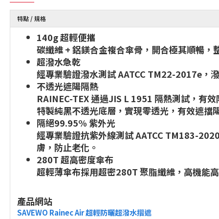
特點 / 規格
140g 超輕便攜
碳纖維 + 鋁鎂合金複合傘骨，開合極其順暢，
超潑水急乾
經專業驗證潑水測試 AATCC TM22-201
不透光遮陽隔熱
RAINEC-TEX 通過JIS L 1951 隔熱測試
特製純黑不透光底層，實現零透光，有效遮擋陽光，
隔絕99.95% 紫外光
經專業驗證抗紫外線測試 AATCC TM183-2
膚，防止老化。
280T 超高密度傘布
超輕薄傘布採用超密280T 聚脂纖維，高機能
產品網站
SAVEWO Rainec Air 超輕防曬超潑水摺遮