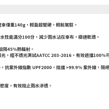
整傘僅重140g，輕盈超堅硬，輕鬆駕馭。
7e，潑水性能滿分100分，減少雨水沾在傘布，極速乾透。
，有效阻隔45%熱輻射。
經不透光測試AATCC 203-2016，有效遮擋10
020，抗紫外線指數 UPF2000，阻擋 >99.9% 紫
高密度，有效阻止雨水滲透。