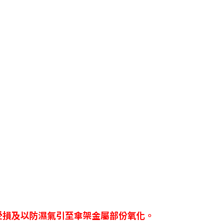
受損及以防濕氣引至傘架金屬部份氧化。