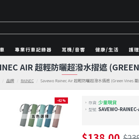
車
專業行車記錄器
耳機/音響
健康/生活
護
AINEC AIR 超輕防曬超潑水摺遮 (GREEN 
品牌
RAINEC
Savewo Rainec Air 超輕防曬超潑水摺遮 (Green Vines 蔓
-42 %
少量現貨
存貨:
SAVEWO-RAINEC-
型號:
$138.00
$23