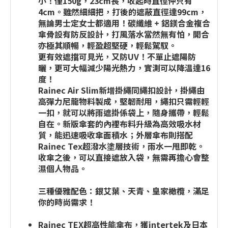
小！僅150g，23cm長，收起時直徑仲只有
4cm。雖然細細把，打後的遮蔽直徑達99cm，
無論男士定女士都適用！碳纖維 + 鋁鎂合金複合
傘骨設有防反設計，打風落水當然無有怕，開合
亦極其順暢，輕盈超堅硬，輕鬆駕馭。
更有效遮擋可見光，又防UV！不單止遮陽防
曬，更可大幅減少陽光熱力，實測可以降温達16
度！
Rainec Air Slim新增掛繩同繩扣設計，掛繩由
高彈力尼龍物料製成，堅韌耐用，繩扣只需輕輕
一扣，就可以將雨遮掛係袋上，隨身攜帶，輕鬆
自在。新版傘套的內裡布料升級為高效吸水材
質，能迅速吸收傘面積水；外層傘布則搭配
Rainec Tex超潑水塗層技術，雨水一甩即乾。
收傘之後，可以直接遮放入袋，無需再擔心會整
濕個人物品。
三種優雅配色：銀艾葉、天青、皇家橄欖，滿足
你的時尚需求！
Rainec TEX超高性能傘布，獲intertek及日本