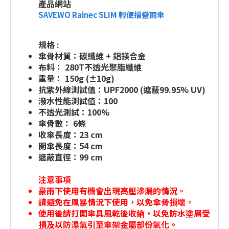
產品網站
SAVEWO Rainec SLIM 輕便摺疊雨傘
規格 :
傘骨材質：碳纖維 + 鋁鎂合金
布料： 280T不透光聚脂纖維
重量： 150g (±10g)
抗紫外線測試值：UPF2000 (遮蔽99.95% UV)
潑水性能測試值：100
不透光測試：100%
傘骨數： 6條
收傘長度：23 cm
開傘長度：54 cm
遮蔽直徑：99 cm
注意事項
豪雨下使用有機會出現高壓滲漏的情況。
請避免在風暴情況下使用，以免傘骨損壞。
使用後請打開傘具風乾後收納，以免防水塗層受
損及以防濕氣引至傘架金屬部份氧化。