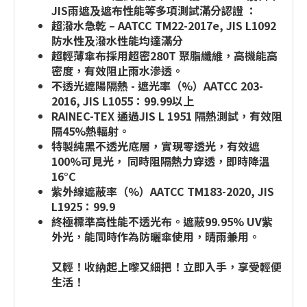
JIS雨遮及遮布性能等多項測試滿分認證 ：
超潑水急乾 – AATCC TM22-2017e, JIS L1092
防水性及潑水性能均達滿分
超輕薄傘布採用超密280T 聚脂纖維，高機能高
密度，有效阻止雨水滲透。
不透光遮陽隔熱 - 遮光率（%）AATCC 203-
2016, JIS L1055：99.99以上
RAINEC-TEX 通過JIS L 1951 隔熱測試，有效阻
隔45%熱輻射。
特製純黑不透光底層，實現零透光，有效遮
100%可見光， 同時阻隔熱力穿透，即時降溫
16°C
紫外線遮蔽率（%）AATCC TM183-2020, JIS
L1925：99.9
終極標準高性能不透光布。遮蔽99.95% UV紫
外光，能同時作為防曬傘使用，晴雨兼用。
又輕！收納起上嚟又細把！立即入手，享受輕便
生活！